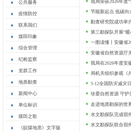
我局荣获2026年
公共服务
节能新起点 低碳向
疫情防控
勘查研究院成功举
联系我们
第三勘探队开展“暖
煤田印象
一图读懂丨安徽省2
综合管理
安徽省自然资源厅关
纪检监察
我局在2026年度
党群工作
局机关组织参观《
地质勘查
5·12全国防灾减
新闻中心
珍爱自然资源 守护
走进地质勘探的世
单位标识
水文勘探队完成宿州
煤田之歌
水文勘探队联合宿
《皖煤地质》文字版