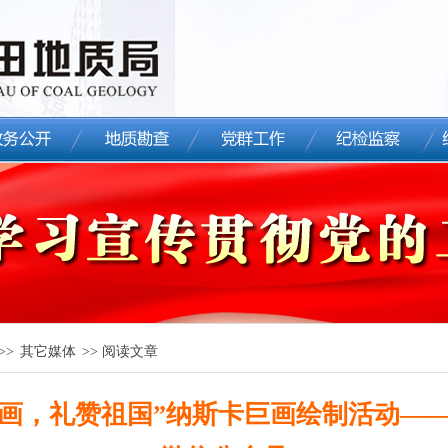
>>
其它媒体
>> 阅读文章
，礼赞祖国”纳斯卡巨画绘制活动——见