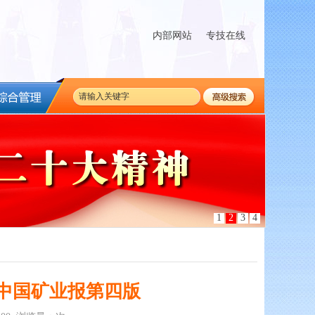
内部网站
专技在线
1
2
3
4
日中国矿业报第四版