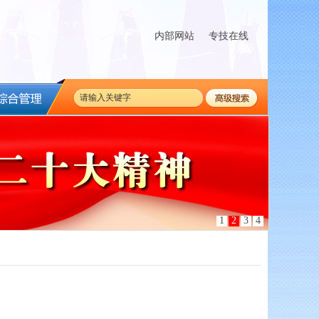
内部网站
专技在线
1
2
3
4