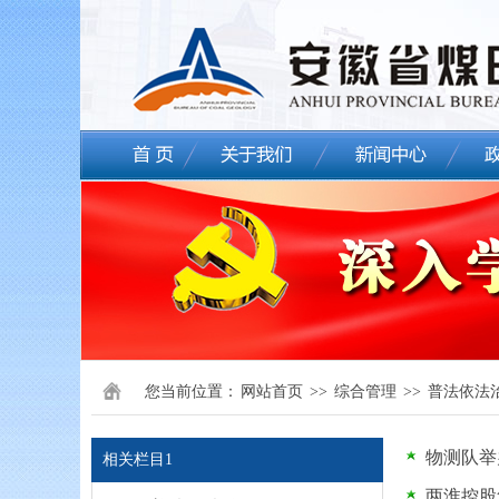
您当前位置：
网站首页
>>
综合管理
>>
普法依法
物测队举
相关栏目1
两淮控股